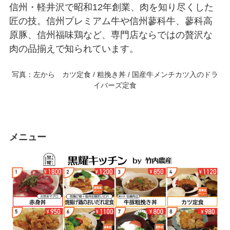
信州・軽井沢で昭和12年創業、肉を知り尽くした
匠の技。信州プレミアム牛や信州蓼科牛、蓼科高
原豚、信州福味鶏など、専門店ならではの贅沢な
肉の品揃えで知られています。
写真：左から カツ定食 / 粗挽き丼 / 国産牛メンチカツ入のドラ
イバーズ定食
メニュー