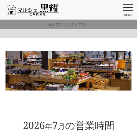
MENU
みんなでミライヲツクル
2026
7
の営業時間
年
月